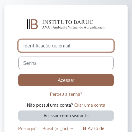
Ir para o conteúdo principal
Acesso a Instituto Baruc |
Avançar para criar nova conta
Identificação ou email
Senha
Acessar
Perdeu a senha?
Não possui uma conta?
Criar uma conta
Acessar como visitante
Aviso de
Português - Brasil ‎(pt_br)‎